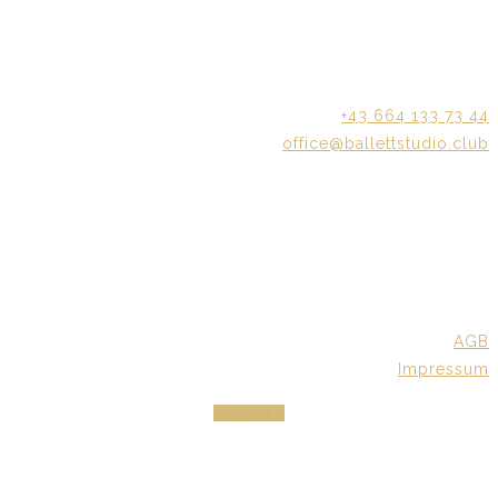
by SUSI & ALEX
Wienerstraße 17
2405 Bad Deutsch Altenburg
+43 664 133 73 44
office@ballettstudio.club
Büro
Mo: 15:00 – 19:00
Di: 15:00 – 19:00
Mi: 15:00 – 19:00
Do: 15:00 – 19:00
AGB
Impressum
Facebook-f